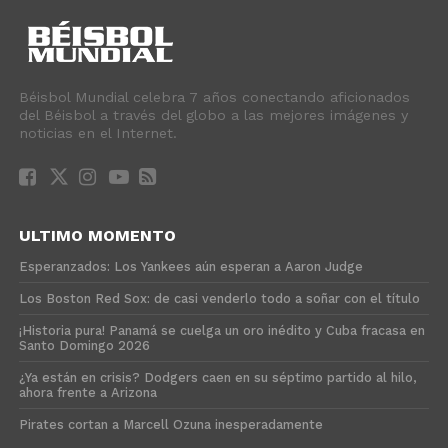
Béisbol Mundial celebra 7 años conectando aficionados
del Béisbol a través del globo a las mejores imágenes y
noticias en el Internet.
ULTIMO MOMENTO
Esperanzados: Los Yankees aún esperan a Aaron Judge
Los Boston Red Sox: de casi venderlo todo a soñar con el título
¡Historia pura! Panamá se cuelga un oro inédito y Cuba fracasa en
Santo Domingo 2026
¿Ya están en crisis? Dodgers caen en su séptimo partido al hilo,
ahora frente a Arizona
Pirates cortan a Marcell Ozuna inesperadamente