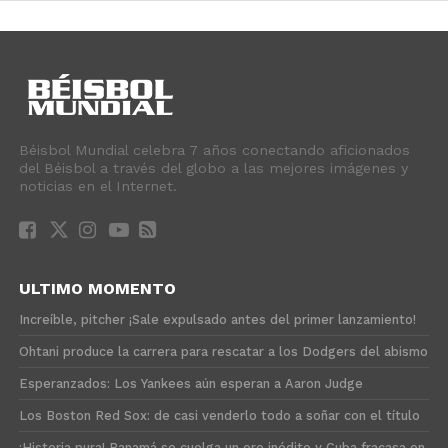
Béisbol Mundial celebra 7 años conectando aficionados
del Béisbol a través del globo a las mejores imágenes y
noticias en el Internet.
ULTIMO MOMENTO
Increíble, pitcher ¡Sale expulsado antes del primer lanzamiento!
Ohtani produce la carrera para rescatar a los Dodgers del abismo
Esperanzados: Los Yankees aún esperan a Aaron Judge
Los Boston Red Sox: de casi venderlo todo a soñar con el título
¡Historia pura! Panamá se cuelga un oro inédito y Cuba fracasa en