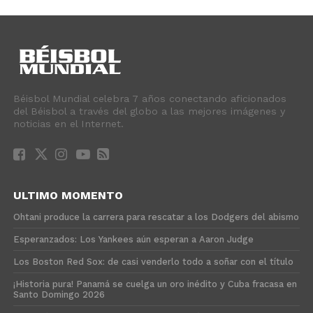
Béisbol Mundial celebra 7 años conectando aficionados
del Béisbol a través del globo a las mejores imágenes y
noticias en el Internet.
ULTIMO MOMENTO
Ohtani produce la carrera para rescatar a los Dodgers del abismo
Esperanzados: Los Yankees aún esperan a Aaron Judge
Los Boston Red Sox: de casi venderlo todo a soñar con el título
¡Historia pura! Panamá se cuelga un oro inédito y Cuba fracasa en
Santo Domingo 2026