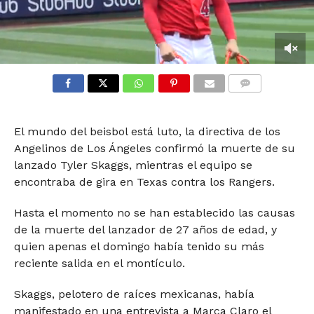
0
seconds
of
COMMENTS
1
minute,
7
El mundo del beisbol está luto, la directiva de los
seconds
Angelinos de Los Ángeles confirmó la muerte de su
lanzado Tyler Skaggs, mientras el equipo se
encontraba de gira en Texas contra los Rangers.
Hasta el momento no se han establecido las causas
de la muerte del lanzador de 27 años de edad, y
quien apenas el domingo había tenido su más
reciente salida en el montículo.
Skaggs, pelotero de raíces mexicanas, había
manifestado en una entrevista a Marca Claro el