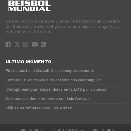
Béisbol Mundial celebra 7 años conectando aficionados
del Béisbol a través del globo a las mejores imágenes y
noticias en el Internet.
ULTIMO MOMENTO
Pirates cortan a Marcell Ozuna inesperadamente
Lombard Jr. de Yankees se estrena con cuadrangular
¡Castigo ejemplar! Suspendidos en la LMB por violencia
Yankees sacuden el mercado con Luis García Jr.
Phillies se refuerzan con Luis Arráez
BÉISBOL MUNDIAL
PRIVACY POLICY FOR BÉISBOL MUNDIAL