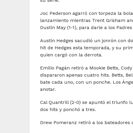
su serie.
Joc Pederson agarró con torpeza la bola
lanzamiento mientras Trent Grisham ano
Dustin May (1-1), para darle a los Padres 
Austin Hedges sacudió un jonrón con dos 
hit de Hedges esta temporada, y su pri
quien cargó con la derrota.
Emilio Pagán retiró a Mookie Betts, Cody 
dispararon apenas cuatro hits. Betts, Be
bate cada uno, con un ponche. Los Ángel
anotar.
Cal Quantrill (2-0) se apuntó el triunfo 
dos hits y ponchó a tres.
Drew Pomeranz retiró a los bateadores 