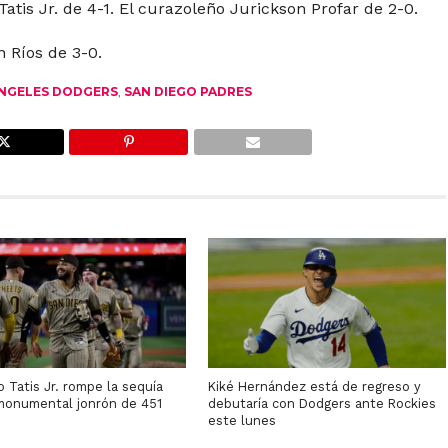
atis Jr. de 4-1. El curazoleño Jurickson Profar de 2-0.
 Ríos de 3-0.
NGELES DODGERS
,
SAN DIEGO PADRES
 Tatis Jr. rompe la sequía
Kiké Hernández está de regreso y
monumental jonrón de 451
debutaría con Dodgers ante Rockies
este lunes