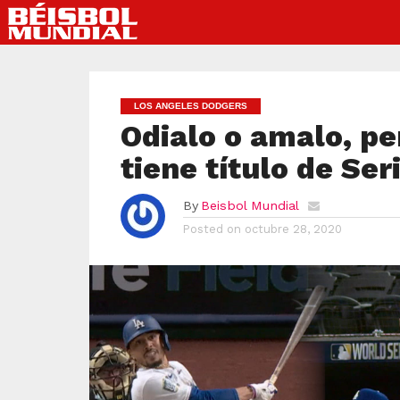
LOS ANGELES DODGERS
Odialo o amalo, pe
tiene título de Se
By
Beisbol Mundial
Posted on
octubre 28, 2020