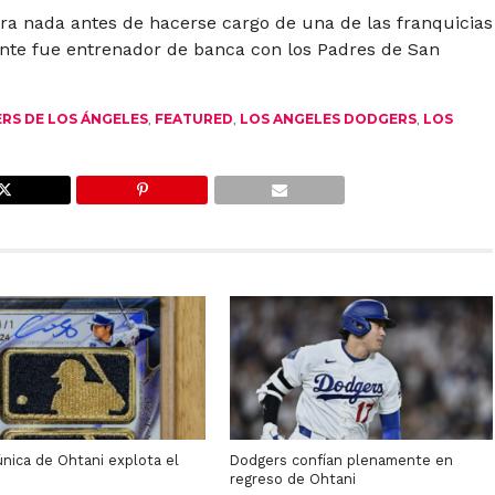
ra nada antes de hacerse cargo de una de las franquicias
ente fue entrenador de banca con los Padres de San
RS DE LOS ÁNGELES
,
FEATURED
,
LOS ANGELES DODGERS
,
LOS
única de Ohtani explota el
Dodgers confían plenamente en
o
regreso de Ohtani