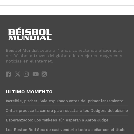
Béisbol Mundial celebra 7 años conectando aficionados
del Béisbol a través del globo a las mejores imágenes y
noticias en el Internet.
ULTIMO MOMENTO
Increíble, pitcher ¡Sale expulsado antes del primer lanzamiento!
Ohtani produce la carrera para rescatar a los Dodgers del abismo
Esperanzados: Los Yankees aún esperan a Aaron Judge
Los Boston Red Sox: de casi venderlo todo a soñar con el título