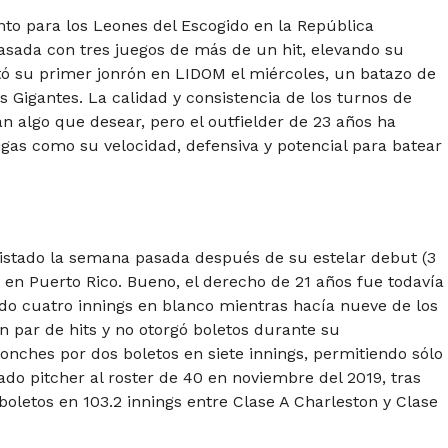
to para los Leones del Escogido en la República
asada con tres juegos de más de un hit, elevando su
tó su primer jonrón en LIDOM el miércoles, un batazo de
s Gigantes. La calidad y consistencia de los turnos de
ejan algo que desear, pero el outfielder de 23 años ha
as como su velocidad, defensiva y potencial para batear
listado la semana pasada después de su estelar debut (3
z en Puerto Rico. Bueno, el derecho de 21 años fue todavía
o cuatro innings en blanco mientras hacía nueve de los
un par de hits y no otorgó boletos durante su
ponches por dos boletos en siete innings, permitiendo sólo
gado pitcher al roster de 40 en noviembre del 2019, tras
oletos en 103.2 innings entre Clase A Charleston y Clase