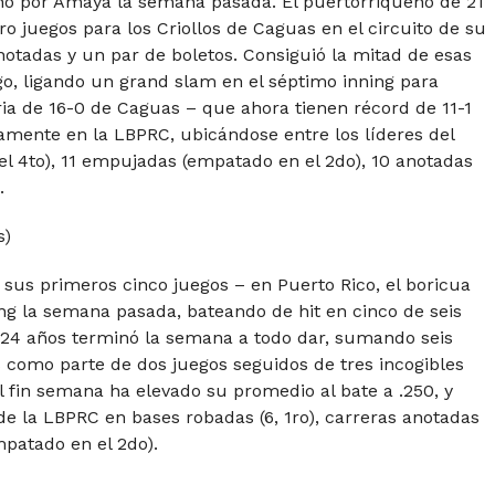
cho por Amaya la semana pasada. El puertorriqueño de 21
o juegos para los Criollos de Caguas en el circuito de su
notadas y un par de boletos. Consiguió la mitad de esas
o, ligando un grand slam en el séptimo inning para
ria de 16-0 de Caguas – que ahora tienen récord de 11-1
mente en la LBPRC, ubicándose entre los líderes del
el 4to), 11 empujadas (empatado en el 2do), 10 anotadas
.
s)
 sus primeros cinco juegos – en Puerto Rico, el boricua
g la semana pasada, bateando de hit en cinco de seis
de 24 años terminó la semana a todo dar, sumando seis
s como parte de dos juegos seguidos de tres incogibles
 fin semana ha elevado su promedio al bate a .250, y
e la LBPRC en bases robadas (6, 1ro), carreras anotadas
mpatado en el 2do).