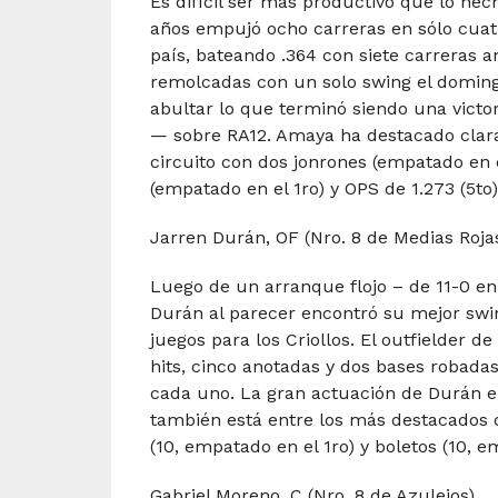
Es difícil ser más productivo que lo he
años empujó ocho carreras en sólo cuatr
país, bateando .364 con siete carreras a
remolcadas con un solo swing el doming
abultar lo que terminó siendo una victo
— sobre RA12. Amaya ha destacado clara
circuito con dos jonrones (empatado en 
(empatado en el 1ro) y OPS de 1.273 (5to)
Jarren Durán, OF (Nro. 8 de Medias Roja
Luego de un arranque flojo – de 11-0 en
Durán al parecer encontró su mejor swin
juegos para los Criollos. El outfielder 
hits, cinco anotadas y dos bases robada
cada uno. La gran actuación de Durán el
también está entre los más destacados d
(10, empatado en el 1ro) y boletos (10, e
Gabriel Moreno, C (Nro. 8 de Azulejos)