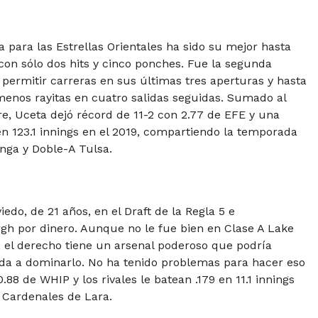
 para las Estrellas Orientales ha sido su mejor hasta
con sólo dos hits y cinco ponches. Fue la segunda
 permitir carreras en sus últimas tres aperturas y hasta
 menos rayitas en cuatro salidas seguidas. Sumado al
e, Uceta dejó récord de 11-2 con 2.77 de EFE y una
en 123.1 innings en el 2019, compartiendo la temporada
ga y Doble-A Tulsa.
edo, de 21 años, en el Draft de la Regla 5 e
gh por dinero. Aunque no le fue bien en Clase A Lake
, el derecho tiene un arsenal poderoso que podría
da a dominarlo. No ha tenido problemas para hacer eso
88 de WHIP y los rivales le batean .179 en 11.1 innings
e Cardenales de Lara.