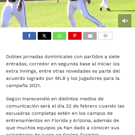
0
seconds
of
COMMENTS
1
minute,
46
Dobles jornadas dominicales con partidos a siete
seconds
entradas, corredor en segunda base al iniciar los
extra innings, entre otras novedades es parte del
acuerdo logrado por MLB y los jugadores para la
campaña 2021.
Según transcendió en distintos medios de
comunicación será el día 22 de febrero cuando las
escuadras completas estén en los campos de
entrenamientos en Florida y Arizona, además de
que muchos equipos ya han dado a conocer sus
calendarios de juego en Spring Training.