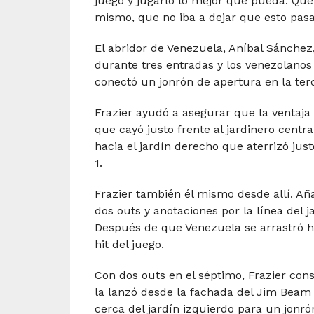
juego y jugarlo lo mejor que pueda. Que
mismo, que no iba a dejar que esto pasa
El abridor de Venezuela, Aníbal Sánchez
durante tres entradas y los venezolanos
conectó un jonrón de apertura en la ter
Frazier ayudó a asegurar que la ventaja
que cayó justo frente al jardinero centr
hacia el jardín derecho que aterrizó jus
1.
Frazier también él mismo desde allí. Añ
dos outs y anotaciones por la línea del j
Después de que Venezuela se arrastró hac
hit del juego.
Con dos outs en el séptimo, Frazier cons
la lanzó desde la fachada del Jim Beam
cerca del jardín izquierdo para un jonrón