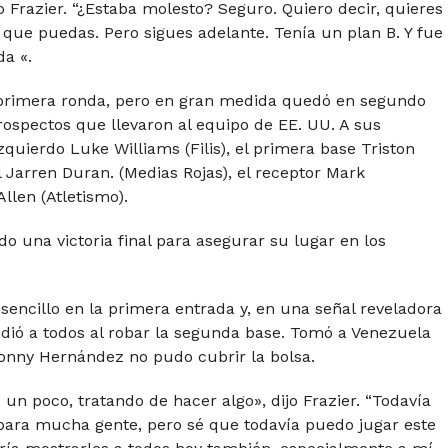
o Frazier. “¿Estaba molesto? Seguro. Quiero decir, quieres
 que puedas. Pero sigues adelante. Tenía un plan B. Y fue
da «.
primera ronda, pero en gran medida quedó en segundo
rospectos que llevaron al equipo de EE. UU. A sus
izquierdo Luke Williams (Filis), el primera base Triston
l Jarren Duran. (Medias Rojas), el receptor Mark
llen (Atletismo).
o una victoria final para asegurar su lugar en los
encillo en la primera entrada y, en una señal reveladora
ndió a todos al robar la segunda base. Tomó a Venezuela
onny Hernández no pudo cubrir la bolsa.
 un poco, tratando de hacer algo», dijo Frazier. “Todavía
 para mucha gente, pero sé que todavía puedo jugar este