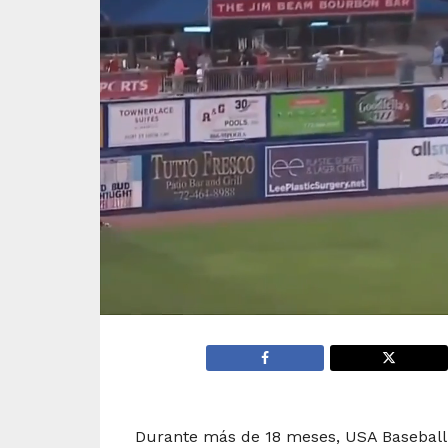
0
of
1
minute,
7
seconds
Volume
0%
Durante más de 18 meses, USA Baseball