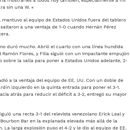
ría mostrarles a todos hoy también, especialmente a mí
ra sin una W. «
, mantuvo al equipo de Estados Unidos fuera del tablero
 saltaron a una ventaja de 1-0 cuando Hernán Pérez
cera.
 no duró mucho. Abrió el cuarto con una línea hundida
al Ramón Flores, y Filia siguió con un impactante empujón
to sobre la valla para poner a Estados Unidos adelante, 2-
adió a la ventaja del equipo de EE. UU. Con un doble de
ardín izquierdo en la quinta entrada para poner el 3-1.
ia atrás para reducir el déficit a 3-2, entregó su mayor
iguió una recta 3-1 del relevista venezolano Erick Leal y
 Bourbon Bar en la explanada elevada más allá de la
. La larga explosión puso el 4-2 y le dio al equipo de EE.