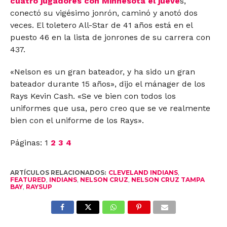
cuatro jugadores con Minnesota el jueve
s,
conectó su vigésimo jonrón, caminó y anotó dos
veces. El toletero All-Star de 41 años está en el
puesto 46 en la lista de jonrones de su carrera con
437.
«Nelson es un gran bateador, y ha sido un gran
bateador durante 15 años», dijo el mánager de los
Rays Kevin Cash. «Se ve bien con todos los
uniformes que usa, pero creo que se ve realmente
bien con el uniforme de los Rays».
Páginas:
1
2
3
4
ARTÍCULOS RELACIONADOS:
CLEVELAND INDIANS
,
FEATURED
,
INDIANS
,
NELSON CRUZ
,
NELSON CRUZ TAMPA
BAY
,
RAYSUP