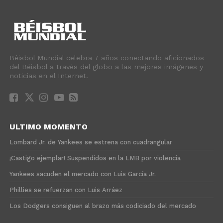
Béisbol Mundial celebra 7 años conectando aficionados
del Béisbol a través del globo a las mejores imágenes y
noticias en el Internet.
ULTIMO MOMENTO
Lombard Jr. de Yankees se estrena con cuadrangular
¡Castigo ejemplar! Suspendidos en la LMB por violencia
Yankees sacuden el mercado con Luis García Jr.
Phillies se refuerzan con Luis Arráez
Los Dodgers consiguen al brazo más codiciado del mercado