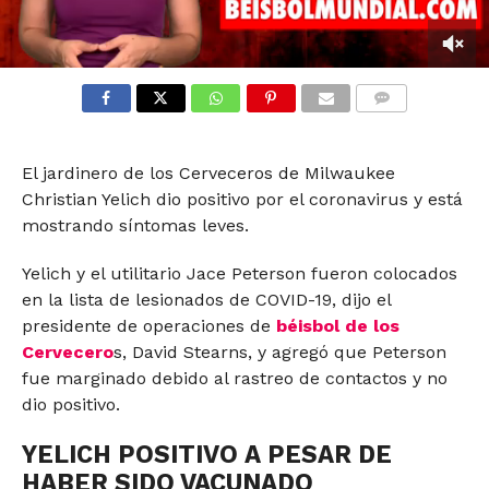
0
seconds
of
COMMENTS
1
minute,
3
El jardinero de los Cerveceros de Milwaukee
seconds
Christian Yelich dio positivo por el coronavirus y está
mostrando síntomas leves.
Yelich y el utilitario Jace Peterson fueron colocados
en la lista de lesionados de COVID-19, dijo el
presidente de operaciones de
béisbol de los
Cervecero
s, David Stearns, y agregó que Peterson
fue marginado debido al rastreo de contactos y no
dio positivo.
YELICH POSITIVO A PESAR DE
HABER SIDO VACUNADO