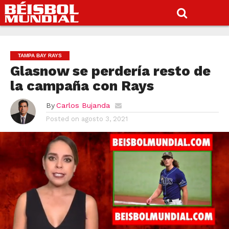
TAMPA BAY RAYS
Glasnow se perdería resto de
la campaña con Rays
By
Carlos Bujanda
Posted on
agosto 3, 2021