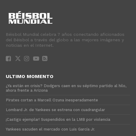
Béisbol Mundial celebra 7 años conectando aficionados
del Béisbol a través del globo a las mejores imágenes y
noticias en el Internet.
ULTIMO MOMENTO
¿Ya están en crisis? Dodgers caen en su séptimo partido al hilo,
ahora frente a Arizona
Pirates cortan a Marcell Ozuna inesperadamente
Lombard Jr. de Yankees se estrena con cuadrangular
¡Castigo ejemplar! Suspendidos en la LMB por violencia
Yankees sacuden el mercado con Luis García Jr.