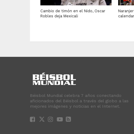
Cambio de timón en el Nido, Oscar
Naranje
Robles deja Mexicali
calenda
Béisbol Mundial celebra 7 años conectando
aficionados del Béisbol a través del globo a las
mejores imágenes y noticias en el Internet.