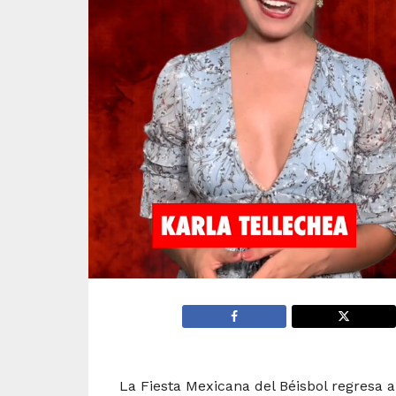
0
seconds
of
2
minutes,
14
seconds
Volume
0%
La Fiesta Mexicana del Béisbol regresa 