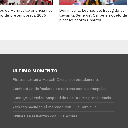
ros de Hermosillo anuncian su
Dominicana: Leones del Escogido se
rio de pretemporada 2025
llevan la Serie del Caribe en duelo de
pitcheo contra Charros
ULTIMO MOMENTO
Pirates cortan a Marcell Ozuna inesperadamente
Lombard Jr. de Yankees se estrena con cuadrangular
¡Castigo ejemplar! Suspendidos en la LMB por violencia
Yankees sacuden el mercado con Luis García Jr.
Phillies se refuerzan con Luis Arráez