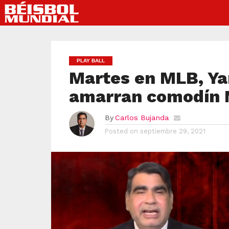
PLAY BALL
Martes en MLB, Ya
amarran comodín 
By
Carlos Bujanda
Posted on
septiembre 29, 2021