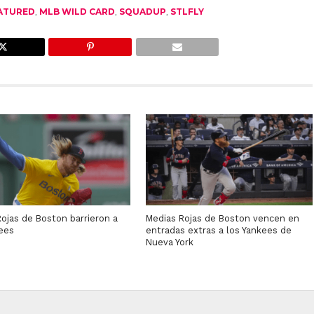
ATURED
,
MLB WILD CARD
,
SQUADUP
,
STLFLY
ojas de Boston barrieron a
Medias Rojas de Boston vencen en
kees
entradas extras a los Yankees de
Nueva York