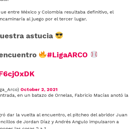
que entre México y Colombia resultaba definitivo, el
encaminaría al juego por el tercer lugar.
uestra astucia
 encuentro
#LigaARCO
IF6cjOxDK
iga_Arco)
October 2, 2021
ntrada, en un batazo de Ornelas, Fabricio Macías anotó la
ró dar la vuelta al encuentro, el pitcheo del abridor Juan
sencillos de Jordan Díaz y Andrés Angulo impulsaron a
oner las cosas 2 a 1.