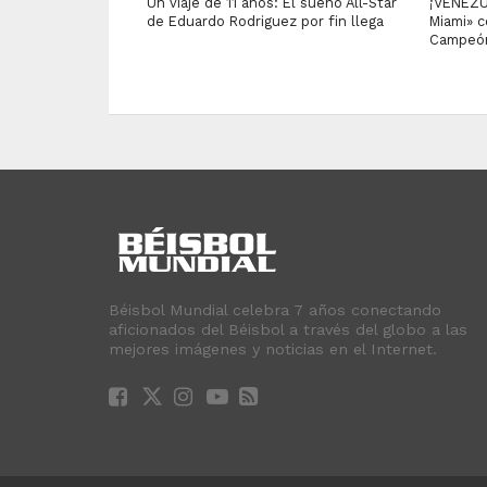
Un viaje de 11 años: El sueño All-Star
¡VENEZU
de Eduardo Rodriguez por fin llega
Miami» c
Campeón
Béisbol Mundial celebra 7 años conectando
aficionados del Béisbol a través del globo a las
mejores imágenes y noticias en el Internet.