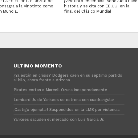
ELA ES EL REY! El «Grito de
¡Vinotinto encendida! Venezuela hace
onsagra a la Vinotinto como
historia y se cita con EE.UU. en la
 Mundial
final del Clásico Mundial
ULTIMO MOMENTO
¿Ya están en crisis? Dodgers caen en su séptimo partido
al hilo, ahora frente a Arizona
Pirates cortan a Marcell Ozuna inesperadamente
Lombard Jr. de Yankees se estrena con cuadrangular
¡Castigo ejemplar! Suspendidos en la LMB por violencia
Yankees sacuden el mercado con Luis García Jr.