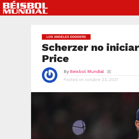
LOS ANGELES DODGERS
Scherzer no inicia
Price
By
Beisbol Mundial
Posted on
octubre 23, 2021