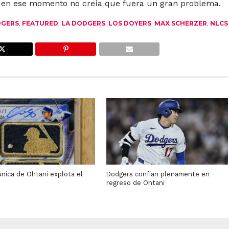
e en ese momento no creía que fuera un gran problema.
GERS
,
FEATURED
,
LA DODGERS
,
LOS DOYERS
,
MAX SCHERZER
,
NLCS
única de Ohtani explota el
Dodgers confían plenamente en
o
regreso de Ohtani