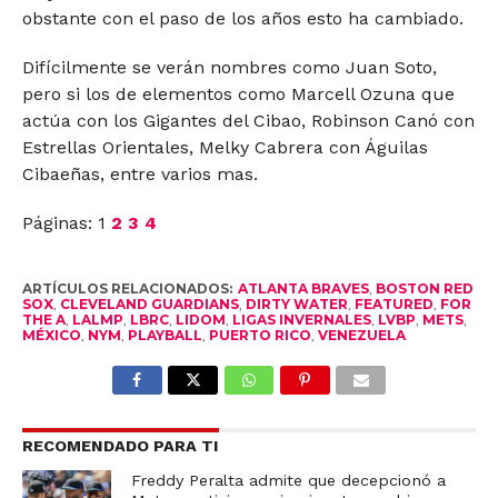
obstante con el paso de los años esto ha cambiado.
Difícilmente se verán nombres como Juan Soto,
pero si los de elementos como Marcell Ozuna que
actúa con los Gigantes del Cibao, Robinson Canó con
Estrellas Orientales, Melky Cabrera con Águilas
Cibaeñas, entre varios mas.
Páginas:
1
2
3
4
ARTÍCULOS RELACIONADOS:
ATLANTA BRAVES
,
BOSTON RED
SOX
,
CLEVELAND GUARDIANS
,
DIRTY WATER
,
FEATURED
,
FOR
THE A
,
LALMP
,
LBRC
,
LIDOM
,
LIGAS INVERNALES
,
LVBP
,
METS
,
MÉXICO
,
NYM
,
PLAYBALL
,
PUERTO RICO
,
VENEZUELA
RECOMENDADO PARA TI
Freddy Peralta admite que decepcionó a