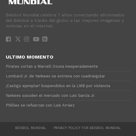
Béisbol Mundial celebra 7 años conectando aficionados
del Béisbol a través del globo a las mejores imágenes y
noticias en el Internet.
ULTIMO MOMENTO
Pirates cortan a Marcell Ozuna inesperadamente
Lombard Jr. de Yankees se estrena con cuadrangular
¡Castigo ejemplar! Suspendidos en la LMB por violencia
Yankees sacuden el mercado con Luis García Jr.
Phillies se refuerzan con Luis Arráez
BÉISBOL MUNDIAL
PRIVACY POLICY FOR BÉISBOL MUNDIAL