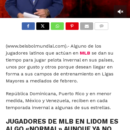
0
seconds
of
COMMENTS
2
minutes,
47
(www.beisbolmundial.com).- Alguno de los
seconds
jugadores latinos que actúan en
MLB
se dan su
tiempo para jugar pelota invernal en sus países,
unos por gusto y otros porque desean llegar en
forma a sus campos de entrenamiento en Ligas
Mayores a mediados de febrero.
República Dominicana, Puerto Rico y en menor
medida, México y Venezuela, reciben en cada
temporada invernal a algunas de sus estrellas.
JUGADORES DE MLB EN LIDOM ES
ALGO «NORMAL» AUNQUE YA NO