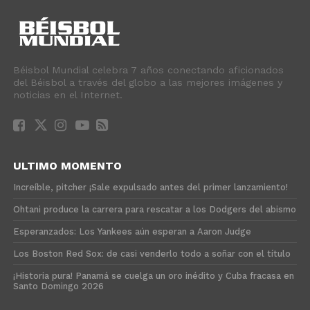
Béisbol Mundial celebra 7 años conectando aficionados
del Béisbol a través del globo a las mejores imágenes y
noticias en el Internet.
ULTIMO MOMENTO
Increíble, pitcher ¡Sale expulsado antes del primer lanzamiento!
Ohtani produce la carrera para rescatar a los Dodgers del abismo
Esperanzados: Los Yankees aún esperan a Aaron Judge
Los Boston Red Sox: de casi venderlo todo a soñar con el título
¡Historia pura! Panamá se cuelga un oro inédito y Cuba fracasa en
Santo Domingo 2026