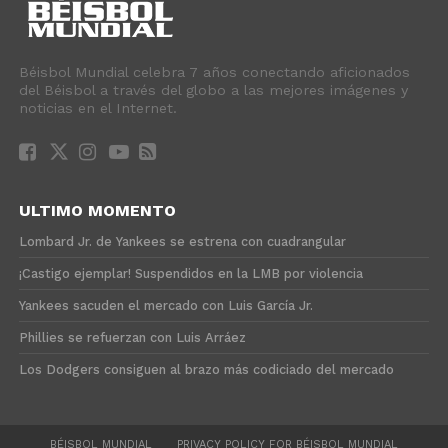
Béisbol Mundial celebra 7 años conectando aficionados
del Béisbol a través del globo a las mejores imágenes y
noticias en el Internet.
ULTIMO MOMENTO
Lombard Jr. de Yankees se estrena con cuadrangular
¡Castigo ejemplar! Suspendidos en la LMB por violencia
Yankees sacuden el mercado con Luis García Jr.
Phillies se refuerzan con Luis Arráez
Los Dodgers consiguen al brazo más codiciado del mercado
BÉISBOL MUNDIAL
PRIVACY POLICY FOR BÉISBOL MUNDIAL