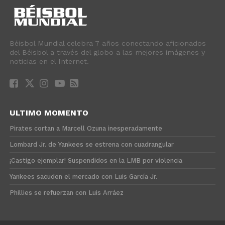
Béisbol Mundial celebra 7 años conectando aficionados
del Béisbol a través del globo a las mejores imágenes y
noticias en el Internet.
ULTIMO MOMENTO
Pirates cortan a Marcell Ozuna inesperadamente
Lombard Jr. de Yankees se estrena con cuadrangular
¡Castigo ejemplar! Suspendidos en la LMB por violencia
Yankees sacuden el mercado con Luis García Jr.
Phillies se refuerzan con Luis Arráez