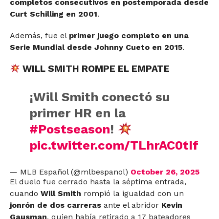
completos consecutivos en postemporada desde
Curt Schilling en 2001
.
Además, fue el
primer juego completo en una
Serie Mundial desde Johnny Cueto en 2015
.
WILL SMITH ROMPE EL EMPATE
¡Will Smith conectó su
primer HR en la
#Postseason
!
pic.twitter.com/TLhrAC0tIf
— MLB Español (@mlbespanol)
October 26, 2025
El duelo fue cerrado hasta la séptima entrada,
cuando
Will Smith
rompió la igualdad con un
jonrón de dos carreras
ante el abridor
Kevin
Gausman
, quien había retirado a 17 bateadores