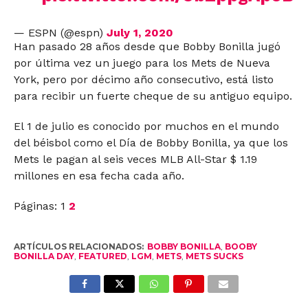
— ESPN (@espn)
July 1, 2020
Han pasado 28 años desde que Bobby Bonilla jugó
por última vez un juego para los Mets de Nueva
York, pero por décimo año consecutivo, está listo
para recibir un fuerte cheque de su antiguo equipo.
El 1 de julio es conocido por muchos en el mundo
del béisbol como el Día de Bobby Bonilla, ya que los
Mets le pagan al seis veces MLB All-Star $ 1.19
millones en esa fecha cada año.
Páginas:
1
2
ARTÍCULOS RELACIONADOS:
BOBBY BONILLA
,
BOOBY
BONILLA DAY
,
FEATURED
,
LGM
,
METS
,
METS SUCKS