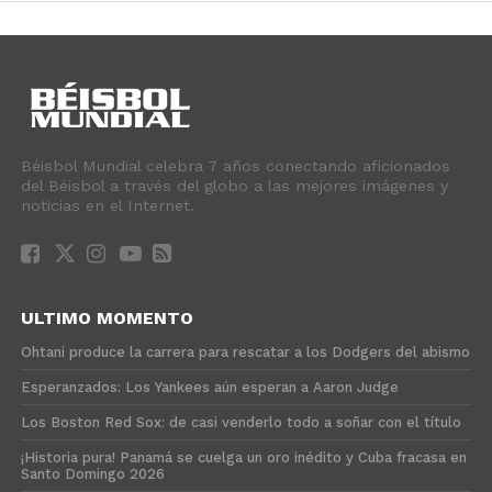
Béisbol Mundial celebra 7 años conectando aficionados
del Béisbol a través del globo a las mejores imágenes y
noticias en el Internet.
ULTIMO MOMENTO
Ohtani produce la carrera para rescatar a los Dodgers del abismo
Esperanzados: Los Yankees aún esperan a Aaron Judge
Los Boston Red Sox: de casi venderlo todo a soñar con el título
¡Historia pura! Panamá se cuelga un oro inédito y Cuba fracasa en
Santo Domingo 2026