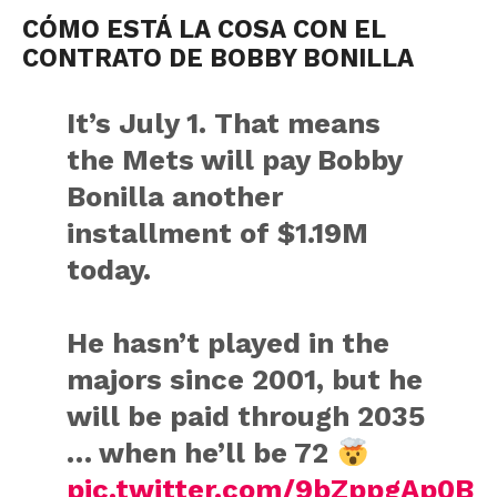
CÓMO ESTÁ LA COSA CON EL
CONTRATO DE BOBBY BONILLA
It’s July 1. That means
the Mets will pay Bobby
Bonilla another
installment of $1.19M
today.
He hasn’t played in the
majors since 2001, but he
will be paid through 2035
… when he’ll be 72
pic.twitter.com/9bZppgAp0B