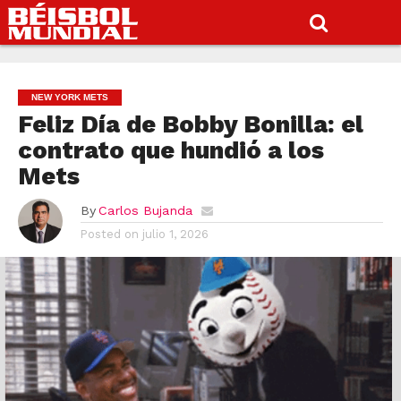
NEW YORK METS
Feliz Día de Bobby Bonilla: el
contrato que hundió a los
Mets
By
Carlos Bujanda
Posted on
julio 1, 2026