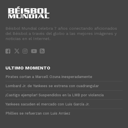
Béisbol Mundial celebra 7 años conectando aficionados
del Béisbol a través del globo a las mejores imágenes y
noticias en el Internet.
ULTIMO MOMENTO
Pirates cortan a Marcell Ozuna inesperadamente
Lombard Jr. de Yankees se estrena con cuadrangular
¡Castigo ejemplar! Suspendidos en la LMB por violencia
Yankees sacuden el mercado con Luis García Jr.
Phillies se refuerzan con Luis Arráez