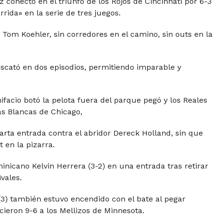
 conectó en el triunfo de los Rojos de Cincinnati por 6-3
rida» en la serie de tres juegos.
r Tom Koehler, sin corredores en el camino, sin outs en la
rescató en dos episodios, permitiendo imparable y
acio botó la pelota fuera del parque pegó y los Reales
as Blancas de Chicago,
uarta entrada contra el abridor Dereck Holland, sin que
 en la pizarra.
minicano Kelvin Herrera (3-2) en una entrada tras retirar
vales.
3) también estuvo encendido con el bate al pegar
cieron 9-6 a los Mellizos de Minnesota.