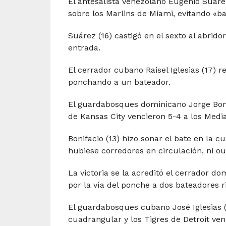
El antesalista venezolano Eugenio Suárez
sobre los Marlins de Miami, evitando «bar
Suárez (16) castigó en el sexto al abrido
entrada.
El cerrador cubano Raisel Iglesias (17) 
ponchando a un bateador.
El guardabosques dominicano Jorge Bonif
de Kansas City vencieron 5-4 a los Medi
Bonifacio (13) hizo sonar el bate en la c
hubiese corredores en circulación, ni out
La victoria se la acreditó el cerrador do
por la vía del ponche a dos bateadores ri
El guardabosques cubano José Iglesias (
cuadrangular y los Tigres de Detroit ven