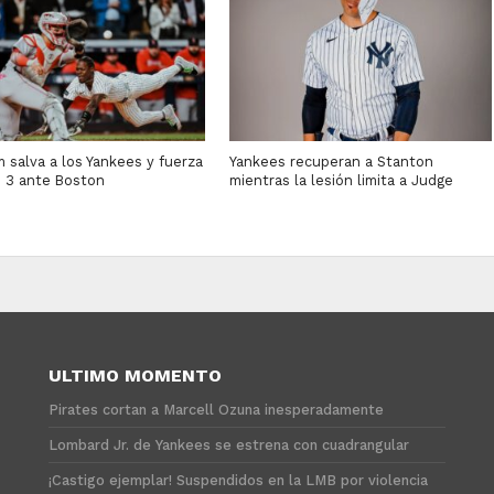
 salva a los Yankees y fuerza
Yankees recuperan a Stanton
o 3 ante Boston
mientras la lesión limita a Judge
ULTIMO MOMENTO
Pirates cortan a Marcell Ozuna inesperadamente
Lombard Jr. de Yankees se estrena con cuadrangular
¡Castigo ejemplar! Suspendidos en la LMB por violencia