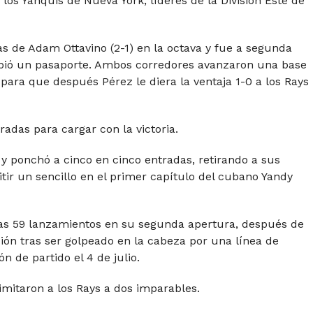
a los Yanquis de Nueva York, líderes de la División Este de
as de Adam Ottavino (2-1) en la octava y fue a segunda
ibió un pasaporte. Ambos corredores avanzaron una base
ara que después Pérez le diera la ventaja 1-0 a los Rays
radas para cargar con la victoria.
 ponchó a cinco en cinco entradas, retirando a sus
ir un sencillo en el primer capítulo del cubano Yandy
nas 59 lanzamientos en su segunda apertura, después de
ión tras ser golpeado en la cabeza por una línea de
 de partido el 4 de julio.
mitaron a los Rays a dos imparables.