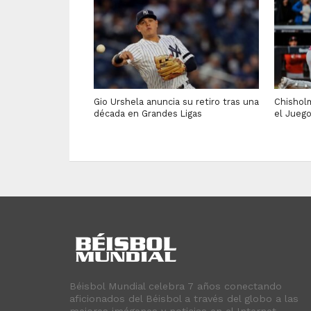
Gio Urshela anuncia su retiro tras una
Chisholm
década en Grandes Ligas
el Jueg
Béisbol Mundial celebra 7 años conectando
aficionados del Béisbol a través del globo a las