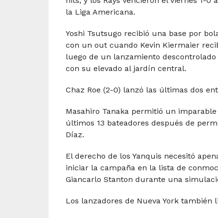
hits, y los Rays vencieron el viernes 1-0 
la Liga Americana.
Yoshi Tsutsugo recibió una base por bol
con un out cuando Kevin Kiermaier rec
luego de un lanzamiento descontrolado p
con su elevado al jardín central.
Chaz Roe (2-0) lanzó las últimas dos ent
Masahiro Tanaka permitió un imparable y
últimos 13 bateadores después de permit
Díaz.
El derecho de los Yanquis necesitó ape
iniciar la campaña en la lista de conmoc
Giancarlo Stanton durante una simulación
Los lanzadores de Nueva York también li