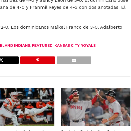
ernández de 4-0 y Sandy León de 3-0. El dominicano José
ana de 4-0 y Franmil Reyes de 4-3 con dos anotadas. El
e 2-0. Los dominicanos Maikel Franco de 3-0, Adalberto
ELAND INDIANS
,
FEATURED
,
KANSAS CITY ROYALS