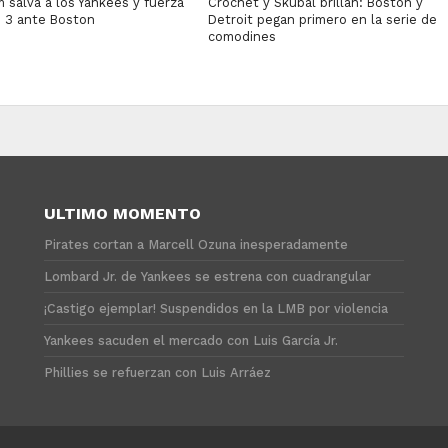
 salva a los Yankees y fuerza
Crochet y Skubal brillan: Boston y
o 3 ante Boston
Detroit pegan primero en la serie de
comodines
ULTIMO MOMENTO
Pirates cortan a Marcell Ozuna inesperadamente
Lombard Jr. de Yankees se estrena con cuadrangular
¡Castigo ejemplar! Suspendidos en la LMB por violencia
Yankees sacuden el mercado con Luis García Jr.
Phillies se refuerzan con Luis Arráez