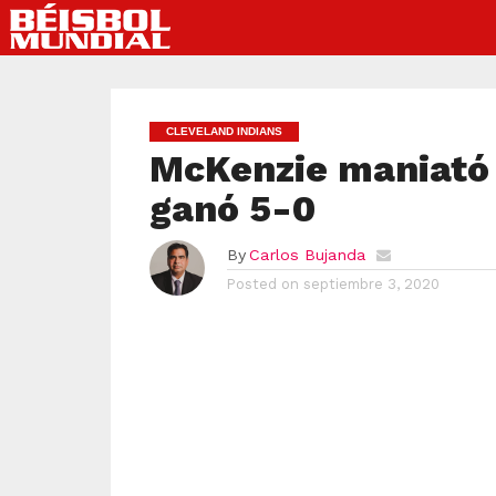
CLEVELAND INDIANS
McKenzie maniató a
ganó 5-0
By
Carlos Bujanda
Posted on
septiembre 3, 2020