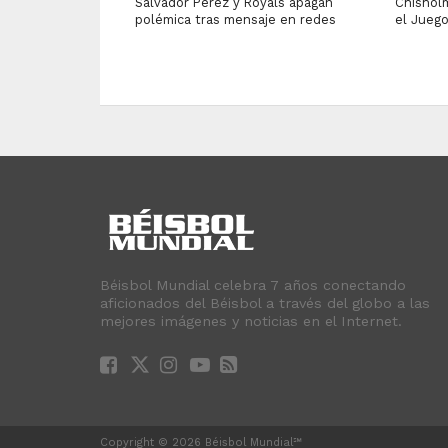
Salvador Pérez y Royals apagan
Chisholm
polémica tras mensaje en redes
el Jueg
Béisbol Mundial celebra 7 años conectando
aficionados del Béisbol a través del globo a las
mejores imágenes y noticias en el Internet.
Copyright © 2026 Béisbol Mundial℠