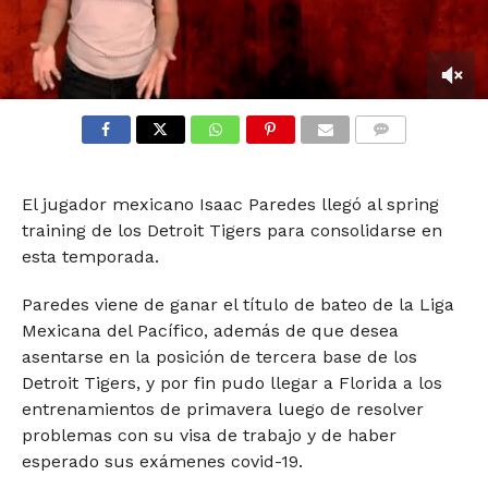
0
seconds
of
COMMENTS
1
minute,
6
El jugador mexicano Isaac Paredes llegó al spring
seconds
training de los Detroit Tigers para consolidarse en
esta temporada.
Paredes viene de ganar el título de bateo de la Liga
Mexicana del Pacífico, además de que desea
asentarse en la posición de tercera base de los
Detroit Tigers, y por fin pudo llegar a Florida a los
entrenamientos de primavera luego de resolver
problemas con su visa de trabajo y de haber
esperado sus exámenes covid-19.