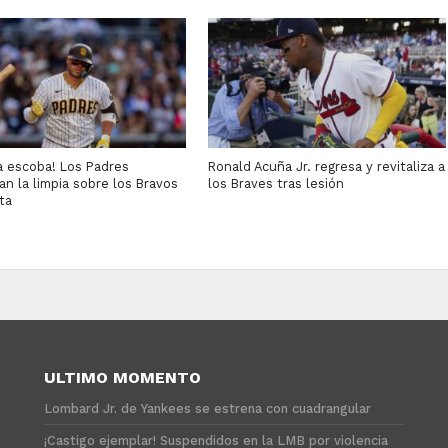
a escoba! Los Padres
Ronald Acuña Jr. regresa y revitaliza a
n la limpia sobre los Bravos
los Braves tras lesión
ta
ULTIMO MOMENTO
Lombard Jr. de Yankees se estrena con cuadrangular
¡Castigo ejemplar! Suspendidos en la LMB por violencia