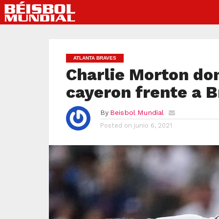
ATLANTA BRAVES
Charlie Morton do
cayeron frente a 
By
Beisbol Mundial
Posted on
junio 6, 2021