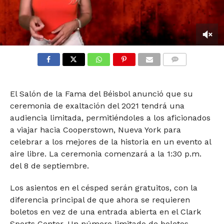
0
seconds
of
COMMENTS
1
minute,
3
El Salón de la Fama del Béisbol anunció que su
seconds
ceremonia de exaltación del 2021 tendrá una
audiencia limitada, permitiéndoles a los aficionados
a viajar hacia Cooperstown, Nueva York para
celebrar a los mejores de la historia en un evento al
aire libre. La ceremonia comenzará a la 1:30 p.m.
del 8 de septiembre.
Los asientos en el césped serán gratuitos, con la
diferencia principal de que ahora se requieren
boletos en vez de una entrada abierta en el Clark
Sports Center. Un número limitado de boletos