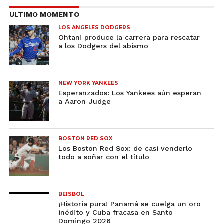
ULTIMO MOMENTO
LOS ANGELES DODGERS
Ohtani produce la carrera para rescatar
a los Dodgers del abismo
NEW YORK YANKEES
Esperanzados: Los Yankees aún esperan
a Aaron Judge
BOSTON RED SOX
Los Boston Red Sox: de casi venderlo
todo a soñar con el título
BEISBOL
¡Historia pura! Panamá se cuelga un oro
inédito y Cuba fracasa en Santo
Domingo 2026