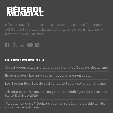
Béisbol Mundial celebra 7 años conectando aficionados
del Béisbol a través del globo a las mejores imágenes y
noticias en el Internet.
ULTIMO MOMENTO
Ohtani produce la carrera para rescatar a los Dodgers del abismo
Esperanzados: Los Yankees aún esperan a Aaron Judge
Los Boston Red Sox: de casi venderlo todo a soñar con el título
¡Historia pura! Panamá se cuelga un oro inédito y Cuba fracasa en
Santo Domingo 2026
¿Ya están en crisis? Dodgers caen en su séptimo partido al hilo,
ahora frente a Arizona