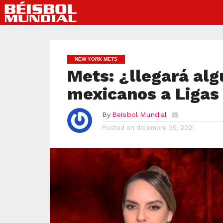
NEW YORK METS
Mets: ¿llegará al
mexicanos a Ligas
By
Beisbol Mundial
Posted on
diciembre 30, 2021