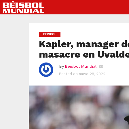
BEISBOL
Kapler, manager d
masacre en Uvald
By
Beisbol Mundial
Posted on
mayo 28, 2022